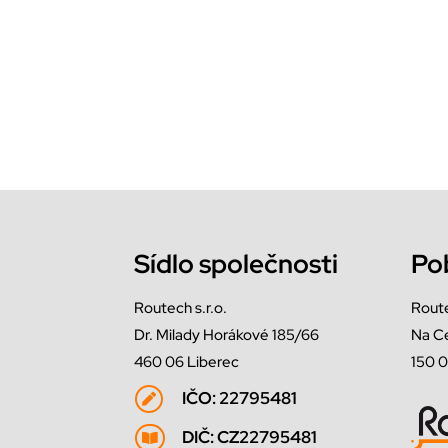
Sídlo společnosti
Po
Routech s.r.o.
Route
Dr. Milady Horákové 185/66
Na C
460 06 Liberec
150 0
IČO: 22795481

DIČ: CZ22795481
