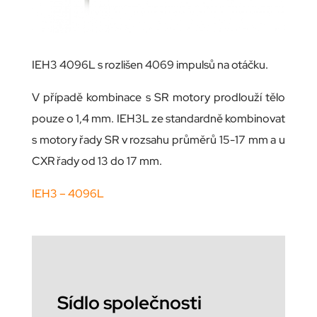
IEH3 4096L s rozlišen 4069 impulsů na otáčku.
V případě kombinace s SR motory prodlouží tělo
pouze o 1,4 mm. IEH3L ze standardně kombinovat
s motory řady SR v rozsahu průměrů 15-17 mm a u
CXR řady od 13 do 17 mm.
IEH3 – 4096L
Sídlo společnosti