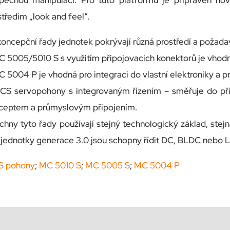
pečnou manipulaci. Pro tuto platformu je připraven no
středím „look and feel“.
 koncepční řady jednotek pokrývají různá prostředí a požada
C 5005/5010 S s využitím připojovacích konektorů je vhodn
C 5004 P je vhodná pro integraci do vlastní elektroniky a p
CS servopohony s integrovaným řízením – směřuje do př
ceptem a průmyslovým připojením.
chny tyto řady používají stejný technologický základ, stejná
jednotky generace 3.0 jsou schopny řídit DC, BLDC nebo 
 pohony
;
MC 5010 S
;
MC 5005 S
;
MC 5004 P