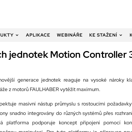
UKTY
APLIKACE
WEBINÁŘE
KE STAŽENÍ
ch jednotek Motion Controller 
novější generace jednotek reaguje na vysoké nároky 
áže z motorů FAULHABER vytěžit maximum.
pektuje masivní nástup průmyslu s rostoucími požadavky
ony snadno integrovány do různých systémů přes rozhra
á platforma podporuje koncept připojení pomocí kone