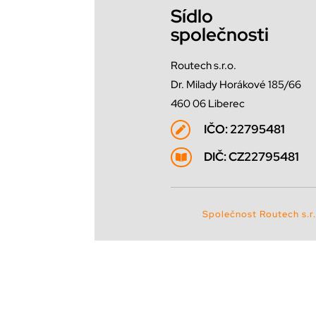
Sídlo
společnosti
Routech s.r.o.
Dr. Milady Horákové 185/66
460 06 Liberec
IČO: 22795481

DIČ: CZ22795481

Společnost Routech s.r