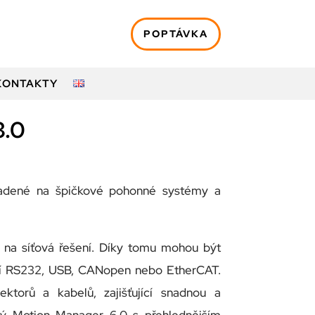
POPTÁVKA
KONTAKTY
3.0
kladené na špičkové pohonné systémy a
 na síťová řešení. Díky tomu mohou být
ní RS232, USB, CANopen nebo EtherCAT.
ktorů a kabelů, zajišťující snadnou a