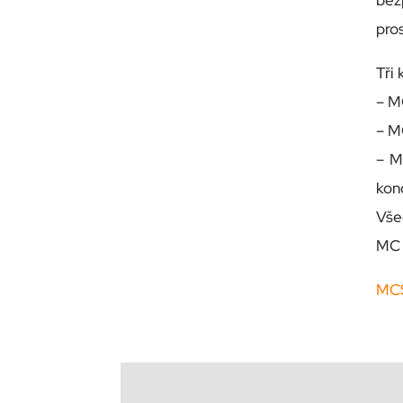
bez
pro
Tři
– M
– M
– M
kon
Vše
MC 
MCS