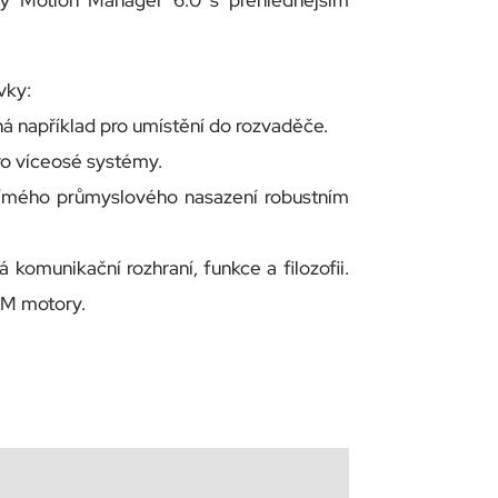
vý Motion Manager 6.0 s přehlednějším
vky:
á například pro umístění do rozvaděče.
ro víceosé systémy.
ímého průmyslového nasazení robustním
 komunikační rozhraní, funkce a filozofii.
LM motory.