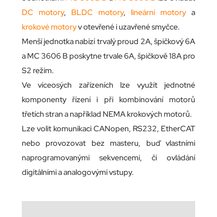
DC motory
,
BLDC motory
,
lineární motory
a
krokové motory
v otevřené i uzavřené smyčce.
Menší jednotka nabízí trvalý proud 2A, špičkový 6A
a MC 3606 B poskytne trvale 6A, špičkově 18A pro
S2 režim.
Ve víceosých zařízeních lze využít jednotné
komponenty řízení i při kombinování motorů
třetích stran a například NEMA krokových motorů.
Lze volit komunikaci CANopen, RS232, EtherCAT
nebo provozovat bez masteru, buď vlastními
naprogramovanými sekvencemi, či ovládání
digitálními a analogovými vstupy.