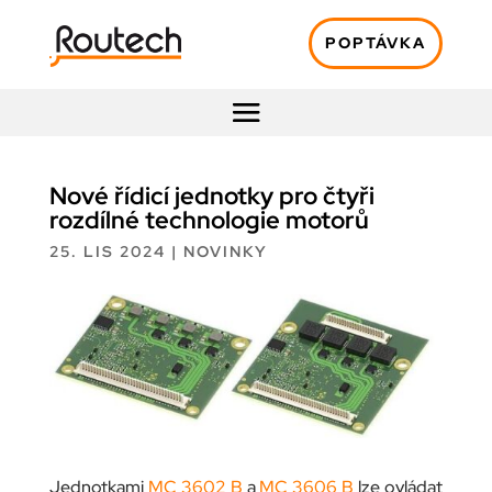
POPTÁVKA
Nové řídicí jednotky pro čtyři
rozdílné technologie motorů
25. LIS 2024
|
NOVINKY
Jednotkami
MC 3602 B
a
MC 3606 B
lze ovládat